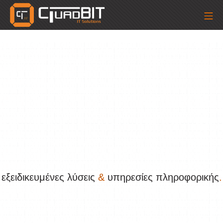
Skip
Mo
to
content
quadBIT – Τάσος Γ. Μεσιακ
εξειδικευμένες λύσεις
&
υπηρεσίες πληροφορικής
.