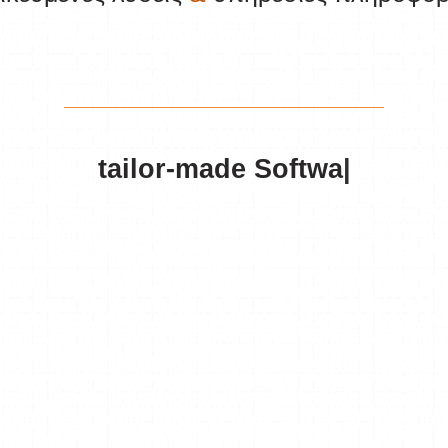
tailor-made Softwar
|