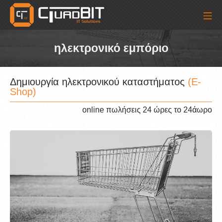
Skip
Mo
to
content
quadBIT – Τάσος Γ. Μεσιακ
ηλεκτρονικό εμπόριο
Δημιουργία ηλεκτρονικού καταστήματος
(E-
Shop)
online πωλήσεις 24 ώρες το 24άωρο